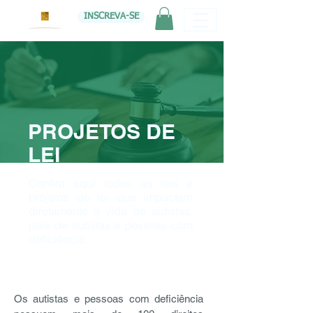
INSCREVA-SE
PROJETOS DE
LEI
Confira aqui todos as leis e
projetos de lei que impactam
diretamente a vida de autistas,
pais de autistas e pessoas com
deficiência.
Os autistas e pessoas com deficiência